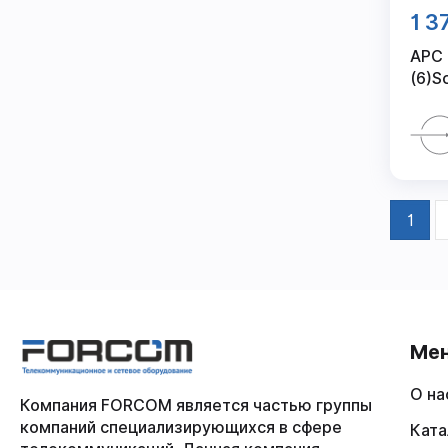
1 3
APC 
(6)S
1
Ме
О на
Компания FORCOM является частью группы
компаний специализирующихся в сфере
Ката