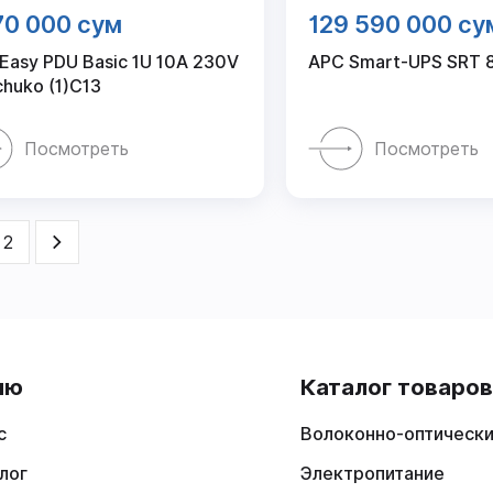
70 000 сум
129 590 000 су
Easy PDU Basic 1U 10A 230V
APC Smart-UPS SRT
chuko (1)C13
Посмотреть
Посмотреть
2
ню
Каталог товаро
с
Волоконно-оптически
лог
Электропитание