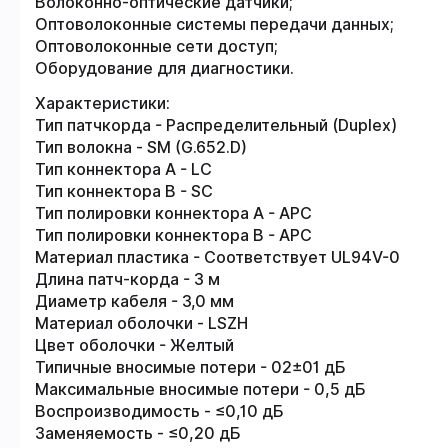
Волоконно-оптические датчики;
Оптоволоконные системы передачи данных;
Оптоволоконные сети доступ;
Оборудование для диагностики.
Характеристики:
Тип патчкорда - Распределительный (Duplex)
Тип волокна - SM (G.652.D)
Тип коннектора A - LC
Тип коннектора B - SC
Тип полировки коннектора A - APC
Тип полировки коннектора B - APC
Материал пластика - Соответствует UL94V-0
Длина патч-корда - 3 м
Диаметр кабеля - 3,0 мм
Материал оболочки - LSZH
Цвет оболочки - Желтый
Типичные вносимые потери - 02±01 дБ
Максимальные вносимые потери - 0,5 дБ
Воспроизводимость - ≤0,10 дБ
Заменяемость - ≤0,20 дБ