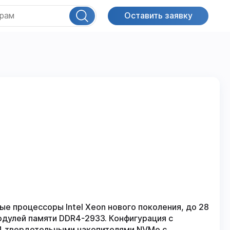
Оставить заявку
процессоры Intel Xeon нового поколения, до 28
модулей памяти DDR4-2933. Конфигурация с
4 твердотельными накопителями NVMe с