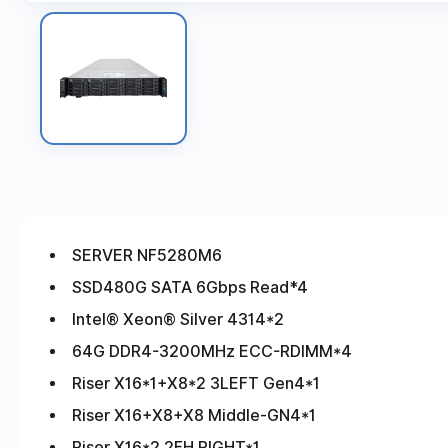
SERVER NF5280M6
SSD480G SATA 6Gbps Read*4
Intel® Xeon® Silver 4314*2
64G DDR4-3200MHz ECC-RDIMM*4
Riser X16*1+X8*2 3LEFT Gen4*1
Riser X16+X8+X8 Middle-GN4*1
Riser X16*2 2FH RIGHT*1