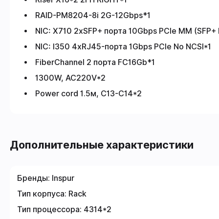
RAID-PM8204-8i 2G-12Gbps*1
NIC: X710 2хSFP+ порта 10Gbps PCIe MM (SFP+ 
NIC: I350 4хRJ45-порта 1Gbps PCIe No NCSI*1
FiberChannel 2 порта FC16Gb*1
1300W, AC220V*2
Power cord 1.5м, C13-C14*2
Дополнительные характеристики
Бренды:
Inspur
Тип корпуса:
Rack
Тип процессора:
4314*2