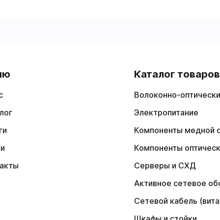
ню
Каталог товаро
с
Волоконно-оптически
лог
Электропитание
ги
Компоненты медной 
ии
Компоненты оптичес
акты
Серверы и СХД
Активное сетевое об
Сетевой кабель (вита
Шкафы и стойки