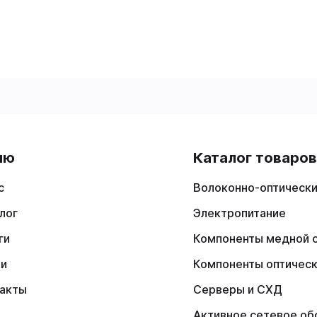
ню
Каталог товаро
с
Волоконно-оптически
лог
Электропитание
ги
Компоненты медной 
ии
Компоненты оптичес
акты
Серверы и СХД
Активное сетевое об