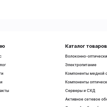
ню
Каталог товаро
с
Волоконно-оптически
лог
Электропитание
ги
Компоненты медной 
ии
Компоненты оптичес
акты
Серверы и СХД
Активное сетевое об